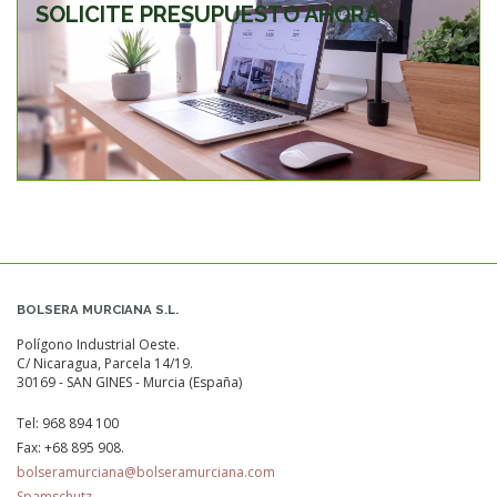
SOLICITE PRESUPUESTO AHORA
BOLSERA MURCIANA S.L.
Polígono Industrial Oeste.
C/ Nicaragua, Parcela 14/19.
30169 - SAN GINES - Murcia (España)
Tel:
968 894 100
Fax:
+68 895 908.
bolseramurciana@bolseramurciana.com
Spamschutz