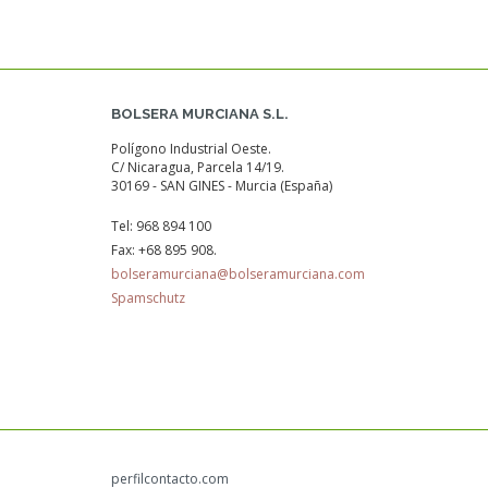
BOLSERA MURCIANA S.L.
Polígono Industrial Oeste.
C/ Nicaragua, Parcela 14/19.
30169 - SAN GINES - Murcia (España)
Tel:
968 894 100
Fax:
+68 895 908.
bolseramurciana@bolseramurciana.com
Spamschutz
perfilcontacto.com